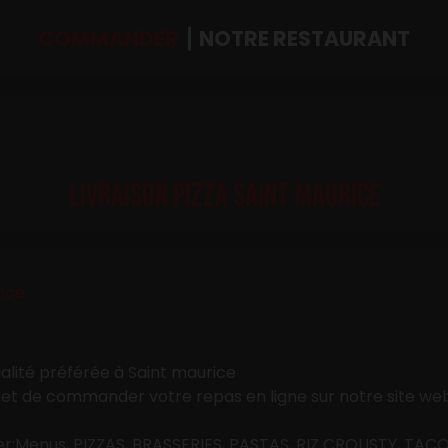
COMMANDER
NOTRE RESTAURANT
LIVRAISON PIZZA SAINT MAURICE
rice
lité préférée à Saint maurice
t de commander votre repas en ligne sur notre site web 
Menus, PIZZAS, BRASSERIES, PASTAS, RIZ CROUSTY, TACO