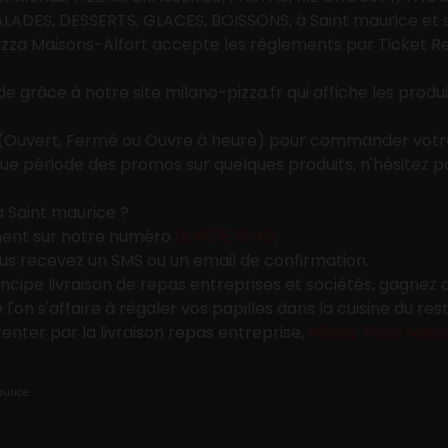
ADES, DESSERTS, GLACES, BOISSONS, à Saint maurice et s
izza Maisons-Alfort
accepte les règlements par Ticket Re
e grâce à notre site milano-pizza.fr qui affiche les produit
nt (Ouvert, Fermé ou Ouvre à heure) pour commander votre
e période des promos sur quelques produits, n'hésitez pas
Saint maurice ?
ment sur notre numéro
01.45.18.10.40
.
ous recevez un SMS ou un email de confirmation.
incipe livraison de repas entreprises et sociétés, gagnez
'on s'affaire à régaler vos papilles dans la cuisine du re
enter par la livraison repas entreprise,
Milano Pizza Mais