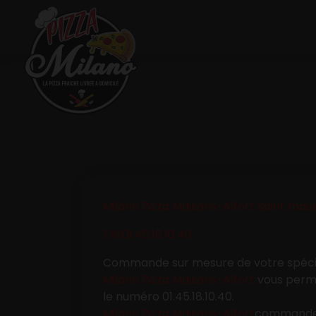
Accueil
Allergènes
Milano Pizza Maisons-Alfort Saint mau
Charte Qualité
Tél:01.45.18.10.40
C.G.V
Commande sur mesure de votre spécia
Contact
Milano Pizza Maisons-Alfort
vous perme
le numéro
01.45.18.10.40
.
Mentions Légales
Milano Pizza Maisons-Alfort
commander: