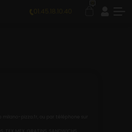
0
01.45.18.10.40
milano-pizza.fr, ou par téléphone sur
S, TEX MEX, GRATINS, SANDWICHS,