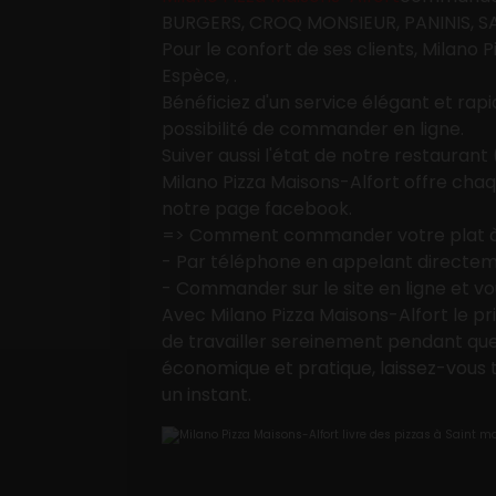
BURGERS, CROQ MONSIEUR, PANINIS, SAL
Mobile
Pour le confort de ses clients,
Milano P
Programme De Fidélité
Espèce, .
Bénéficiez d'un service élégant et rapid
Avis
possibilité de commander en ligne.
Suiver aussi l'état de notre restaura
Mon Compte
Milano Pizza Maisons-Alfort
offre chaqu
notre page facebook.
Notre Restaurant
=> Comment commander votre plat à 
- Par téléphone en appelant directe
Zones de Livraison
- Commander sur le site en ligne et v
Avec
Milano Pizza Maisons-Alfort
le pr
de travailler sereinement pendant que l
économique et pratique, laissez-vous t
un instant.